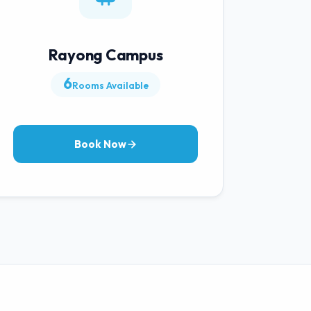
Rayong Campus
6
Rooms Available
Book Now