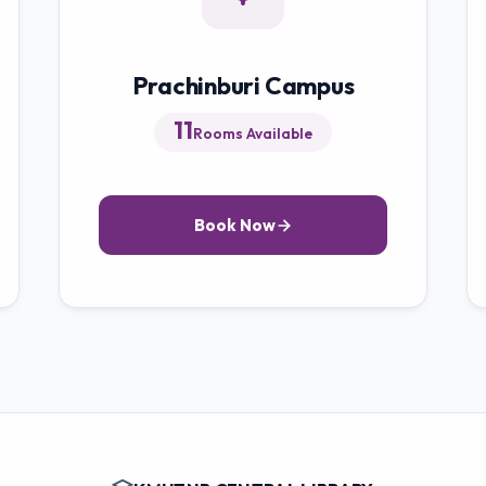
Prachinburi Campus
11
Rooms Available
Book Now