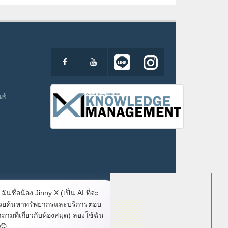
ธ์
ฉันชื่อน้อง Jinny X (เป็น AI ที่จะ
่วยค้นหาทรัพยากรและบริการตอบ
ถามที่เกี่ยวกับห้องสมุด) ลองใช้ฉัน
er : 172.22.0.2 Client : 216.73.216.214192.168.5.245
 😊