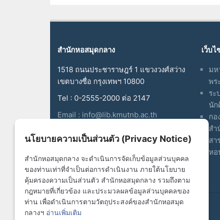
สำนักหอสมุดกลาง
เว็บไ
1518 ถนนประชาราษฎร์ 1 แขวงวงศ์สว่าง
มหา
เขตบางซื่อ กรุงเทพฯ 10800
พร
ระบ
Tel : 0-2555-2000 ต่อ 2147
นัก
Email :
info@lib.kmutnb.ac.th
กอง
สำน
www.facebook.com/Central.Library.K
นโยบายความเป็นส่วนตัว (Privacy Notice)
สา
mutnb
หอป
สำนักหอสมุดกลาง จะดำเนินการจัดเก็บข้อมูลส่วนบุคคล
ของท่านเท่าที่จำเป็นต่อการดำเนินงาน ภายใต้นโยบาย
คุ้มครองความเป็นส่วนตัว สำนักหอสมุดกลาง รวมถึงตาม
กฎหมายที่เกี่ยวข้อง และประมวลผลข้อมูลส่วนบุคคลของ
ท่าน เพื่อดำเนินการตามวัตถุประสงค์ของสำนักหอสมุด
© Copyright 2017. Central Library
กลางฯ
อ่านเพิ่มเติม