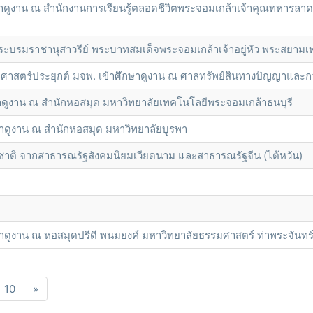
าดูงาน ณ สำนักงานการเรียนรู้ตลอดชีวิตพระจอมเกล้าเจ้าคุณทหารลา
ระบรมราชานุสาวรีย์ พระบาทสมเด็จพระจอมเกล้าเจ้าอยู่หัว พระสยาม
าสตร์ประยุกต์ มจพ. เข้าศึกษาดูงาน ณ ศาลทรัพย์สินทางปัญญาและก
าดูงาน ณ สำนักหอสมุด มหาวิทยาลัยเทคโนโลยีพระจอมเกล้าธนบุรี
าดูงาน ณ สำนักหอสมุด มหาวิทยาลัยบูรพา
าติ จากสาธารณรัฐสังคมนิยมเวียดนาม และสาธารณรัฐจีน (ไต้หวัน)
ดูงาน ณ หอสมุดปรีดี พนมยงค์ มหาวิทยาลัยธรรมศาสตร์ ท่าพระจันทร
10
»