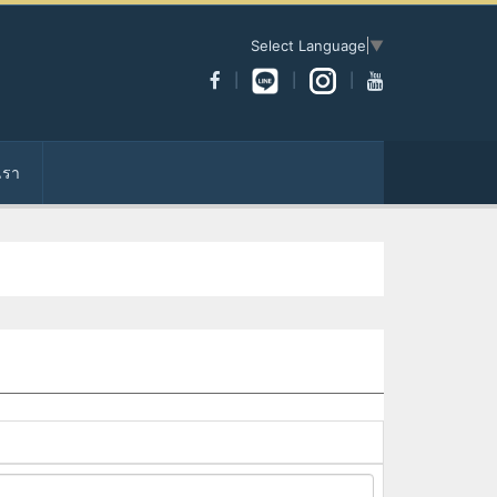
Select Language
▼
เรา