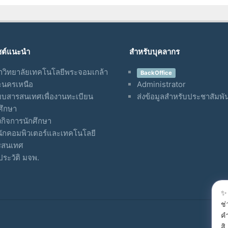
ซต์แนะนำ
สำหรับบุคลากร
วิทยาลัยเทคโนโลยีพระจอมเกล้า
BackOffice
ะนครเหนือ
Administrator
บสารสนเทศเพื่องานทะเบียน
ส่งข้อมูลสำหรับประชาสัมพัน
ศึกษา
กิจการนักศึกษา
ักคอมพิวเตอร์และเทคโนโลยี
รสนเทศ
ระวัติ มจพ.
✨ 
ช
คำ
Serv
สิ