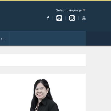
Select Language
▼
เรา