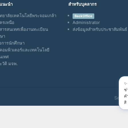
์แนะนำ
สำหรับบุคลากร
ทยาลัยเทคโนโลยีพระจอมเกล้า
BackOffice
ครเหนือ
Administrator
ารสนเทศเพื่องานทะเบียน
ส่งข้อมูลสำหรับประชาสัมพันธ์
กษา
จการนักศึกษา
คอมพิวเตอร์และเทคโนโลยี
นเทศ
วัติ มจพ.
✨ 
ช
คำ
Server
สิ