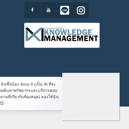
ฉันชื่อน้อง Jinny X (เป็น AI ที่จะ
่วยค้นหาทรัพยากรและบริการตอบ
ถามที่เกี่ยวกับห้องสมุด) ลองใช้ฉัน
 : 172.22.0.2 Client : 216.73.216.231192.168.5.245
 😊