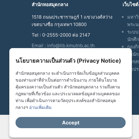
สำนักหอสมุดกลาง
เว็บไซต
1518 ถนนประชาราษฎร์ 1 แขวงวงศ์สว่าง
มหาวิ
เขตบางซื่อ กรุงเทพฯ 10800
พระน
ระบบส
Tel : 0-2555-2000 ต่อ 2147
นักศึ
Email :
info@lib.kmutnb.ac.th
กองกิ
สำนัก
www.facebook.com/Central.Library.K
นโยบายความเป็นส่วนตัว (Privacy Notice)
สารส
mutnb
หอประ
สำนักหอสมุดกลาง จะดำเนินการจัดเก็บข้อมูลส่วนบุคคล
ของท่านเท่าที่จำเป็นต่อการดำเนินงาน ภายใต้นโยบาย
คุ้มครองความเป็นส่วนตัว สำนักหอสมุดกลาง รวมถึงตาม
กฎหมายที่เกี่ยวข้อง และประมวลผลข้อมูลส่วนบุคคลของ
ท่าน เพื่อดำเนินการตามวัตถุประสงค์ของสำนักหอสมุด
© Copyright 2017. Central Library
กลางฯ
อ่านเพิ่มเติม
Accept